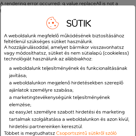
A rendering error occurred:
g.value.replaceAll is not a
function
.
SÜTIK
A weboldalunk megfelelő működésének biztosításához
feltétlenül szükséges sütiket használunk.
A hozzájárulásoddal, amelyet bármikor visszavonhatsz
vagy módosíthatsz, sütiket és nem sütialapú (cookieless)
technológiát használunk az alábbiakhoz:
a weboldalunk teljesítményének és funkcionalitásának
javítása;
a weboldalunkon megjelenő hirdetésekben szereplő
ajánlatok személyre szabása;
a marketingtevékenységünk teljesítményének
elemzése;
az easyJet személyre szabott hirdetési és marketing
tartalmak szolgáltatása a weboldalunkon és azon kívül,
hirdetési partnereinken keresztül.
Többet is megtudhatsz
Csoportszintű sütikről szóló