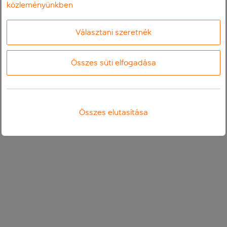
közleményünkben
Választani szeretnék
Összes süti elfogadása
Összes elutasítása