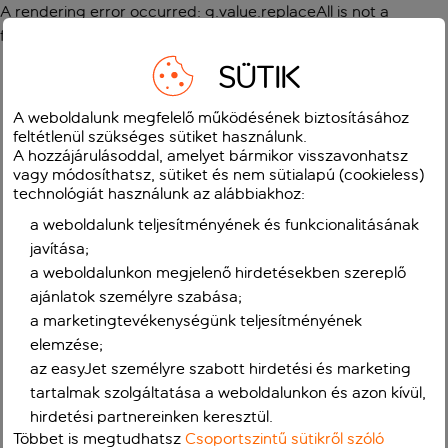
A rendering error occurred:
g.value.replaceAll is not a
function
.
SÜTIK
A weboldalunk megfelelő működésének biztosításához
feltétlenül szükséges sütiket használunk.
A hozzájárulásoddal, amelyet bármikor visszavonhatsz
vagy módosíthatsz, sütiket és nem sütialapú (cookieless)
technológiát használunk az alábbiakhoz:
a weboldalunk teljesítményének és funkcionalitásának
javítása;
a weboldalunkon megjelenő hirdetésekben szereplő
ajánlatok személyre szabása;
a marketingtevékenységünk teljesítményének
elemzése;
az easyJet személyre szabott hirdetési és marketing
tartalmak szolgáltatása a weboldalunkon és azon kívül,
hirdetési partnereinken keresztül.
Többet is megtudhatsz
Csoportszintű sütikről szóló