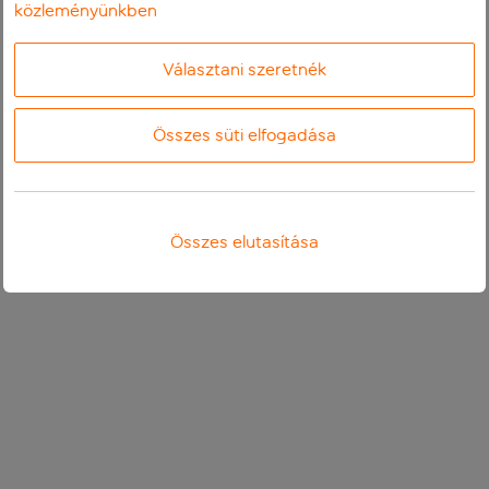
közleményünkben
Választani szeretnék
Összes süti elfogadása
Összes elutasítása