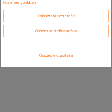
közleményünkben
Választani szeretnék
Összes süti elfogadása
Összes elutasítása