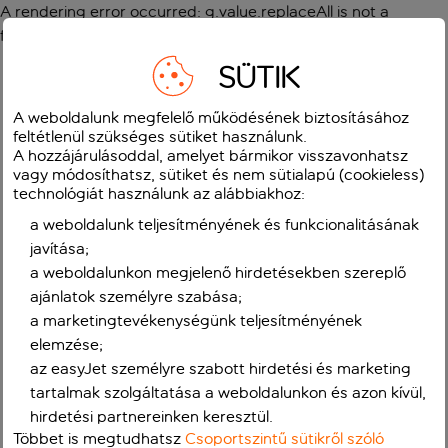
A rendering error occurred:
g.value.replaceAll is not a
function
.
SÜTIK
A weboldalunk megfelelő működésének biztosításához
feltétlenül szükséges sütiket használunk.
A hozzájárulásoddal, amelyet bármikor visszavonhatsz
vagy módosíthatsz, sütiket és nem sütialapú (cookieless)
technológiát használunk az alábbiakhoz:
a weboldalunk teljesítményének és funkcionalitásának
javítása;
a weboldalunkon megjelenő hirdetésekben szereplő
ajánlatok személyre szabása;
a marketingtevékenységünk teljesítményének
elemzése;
az easyJet személyre szabott hirdetési és marketing
tartalmak szolgáltatása a weboldalunkon és azon kívül,
hirdetési partnereinken keresztül.
Többet is megtudhatsz
Csoportszintű sütikről szóló