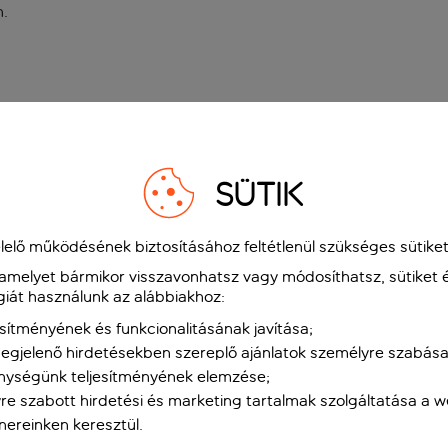
n
.
SÜTIK
elő működésének biztosításához feltétlenül szükséges sütiket
 amelyet bármikor visszavonhatsz vagy módosíthatsz, sütiket 
giát használunk az alábbiakhoz:
sítményének és funkcionalitásának javítása;
gjelenő hirdetésekben szereplő ajánlatok személyre szabása
nységünk teljesítményének elemzése;
re szabott hirdetési és marketing tartalmak szolgáltatása a 
tnereinken keresztül.