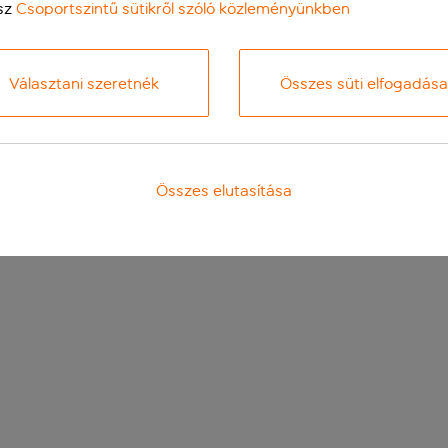
sz
Csoportszintű sütikről szóló közleményünkben
Választani szeretnék
Összes süti elfogadása
Összes elutasítása