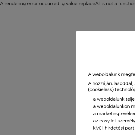
A rendering error occurred:
g.value.replaceAll is not a functio
A weboldalunk megfel
A hozzájárulásoddal,
(cookieless) technoló
a weboldalunk telje
a weboldalunkon me
a marketingtevéke
az easyJet személy
kívül, hirdetési par