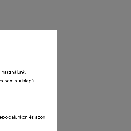
 használunk.
és nem sütialapú
;
weboldalunkon és azon