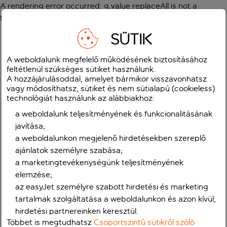
A rendering error occurred:
g.value.replaceAll is not a
function
.
SÜTIK
A weboldalunk megfelelő működésének biztosításához
feltétlenül szükséges sütiket használunk.
A hozzájárulásoddal, amelyet bármikor visszavonhatsz
vagy módosíthatsz, sütiket és nem sütialapú (cookieless)
technológiát használunk az alábbiakhoz:
a weboldalunk teljesítményének és funkcionalitásának
javítása;
a weboldalunkon megjelenő hirdetésekben szereplő
ajánlatok személyre szabása;
a marketingtevékenységünk teljesítményének
elemzése;
az easyJet személyre szabott hirdetési és marketing
tartalmak szolgáltatása a weboldalunkon és azon kívül,
hirdetési partnereinken keresztül.
Többet is megtudhatsz
Csoportszintű sütikről szóló