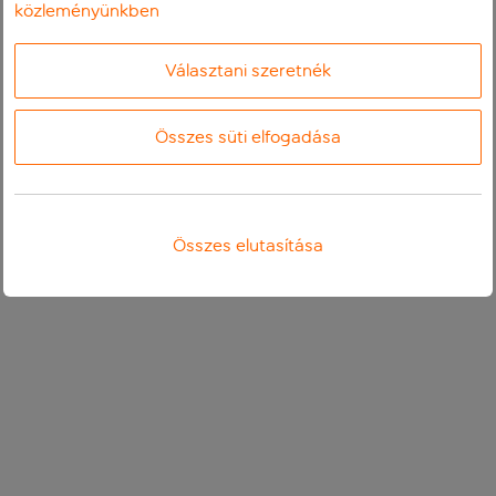
közleményünkben
Választani szeretnék
Összes süti elfogadása
Összes elutasítása