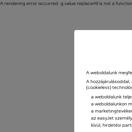
A rendering error occurred:
g.value.replaceAll is not a functio
A weboldalunk megfel
A hozzájárulásoddal,
(cookieless) technoló
a weboldalunk telje
a weboldalunkon me
a marketingtevéke
az easyJet személy
kívül, hirdetési par