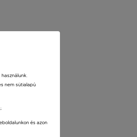
 használunk.
és nem sütialapú
;
weboldalunkon és azon