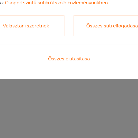
sz
Csoportszintű sütikről szóló közleményünkben
Választani szeretnék
Összes süti elfogadása
Összes elutasítása