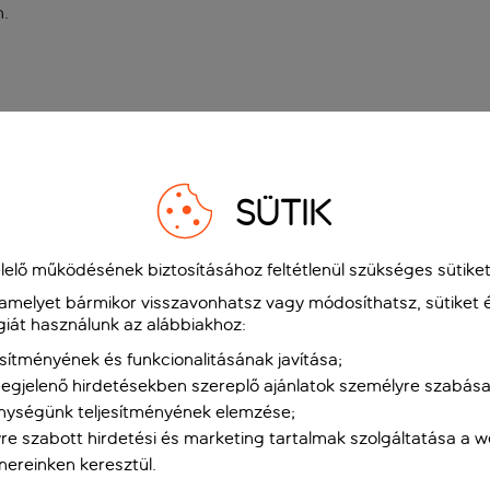
n
.
SÜTIK
elő működésének biztosításához feltétlenül szükséges sütiket
 amelyet bármikor visszavonhatsz vagy módosíthatsz, sütiket 
giát használunk az alábbiakhoz:
sítményének és funkcionalitásának javítása;
gjelenő hirdetésekben szereplő ajánlatok személyre szabása
nységünk teljesítményének elemzése;
re szabott hirdetési és marketing tartalmak szolgáltatása a 
tnereinken keresztül.