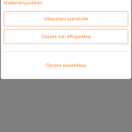
közleményünkben
Választani szeretnék
Összes süti elfogadása
Összes elutasítása