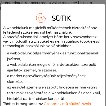
A rendering error occurred:
g.value.replaceAll is not a
function
.
SÜTIK
A weboldalunk megfelelő működésének biztosításához
feltétlenül szükséges sütiket használunk.
A hozzájárulásoddal, amelyet bármikor visszavonhatsz
vagy módosíthatsz, sütiket és nem sütialapú (cookieless)
technológiát használunk az alábbiakhoz:
a weboldalunk teljesítményének és funkcionalitásának
javítása;
a weboldalunkon megjelenő hirdetésekben szereplő
ajánlatok személyre szabása;
a marketingtevékenységünk teljesítményének
elemzése;
az easyJet személyre szabott hirdetési és marketing
tartalmak szolgáltatása a weboldalunkon és azon kívül,
hirdetési partnereinken keresztül.
Többet is megtudhatsz
Csoportszintű sütikről szóló