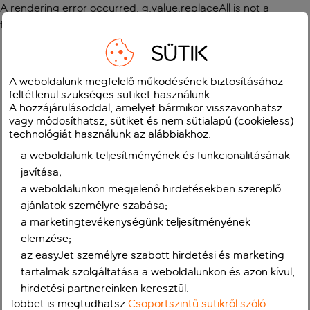
A rendering error occurred:
g.value.replaceAll is not a
function
.
SÜTIK
A weboldalunk megfelelő működésének biztosításához
feltétlenül szükséges sütiket használunk.
A hozzájárulásoddal, amelyet bármikor visszavonhatsz
vagy módosíthatsz, sütiket és nem sütialapú (cookieless)
technológiát használunk az alábbiakhoz:
a weboldalunk teljesítményének és funkcionalitásának
javítása;
a weboldalunkon megjelenő hirdetésekben szereplő
ajánlatok személyre szabása;
a marketingtevékenységünk teljesítményének
elemzése;
az easyJet személyre szabott hirdetési és marketing
tartalmak szolgáltatása a weboldalunkon és azon kívül,
hirdetési partnereinken keresztül.
Többet is megtudhatsz
Csoportszintű sütikről szóló