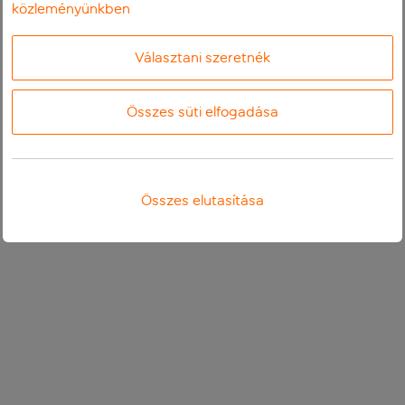
közleményünkben
Választani szeretnék
Összes süti elfogadása
Összes elutasítása