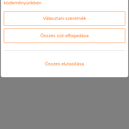
közleményünkben
Választani szeretnék
Összes süti elfogadása
Összes elutasítása