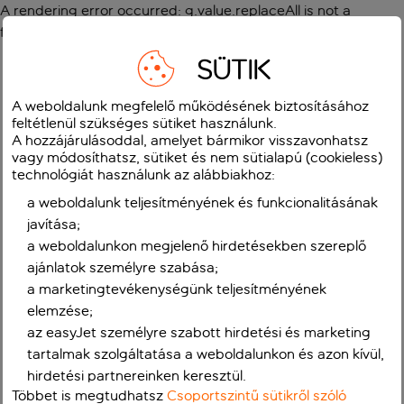
A rendering error occurred:
g.value.replaceAll is not a
function
.
SÜTIK
A weboldalunk megfelelő működésének biztosításához
feltétlenül szükséges sütiket használunk.
A hozzájárulásoddal, amelyet bármikor visszavonhatsz
vagy módosíthatsz, sütiket és nem sütialapú (cookieless)
technológiát használunk az alábbiakhoz:
a weboldalunk teljesítményének és funkcionalitásának
javítása;
a weboldalunkon megjelenő hirdetésekben szereplő
ajánlatok személyre szabása;
a marketingtevékenységünk teljesítményének
elemzése;
az easyJet személyre szabott hirdetési és marketing
tartalmak szolgáltatása a weboldalunkon és azon kívül,
hirdetési partnereinken keresztül.
Többet is megtudhatsz
Csoportszintű sütikről szóló