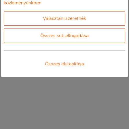
közleményünkben
Választani szeretnék
Összes süti elfogadása
Összes elutasítása