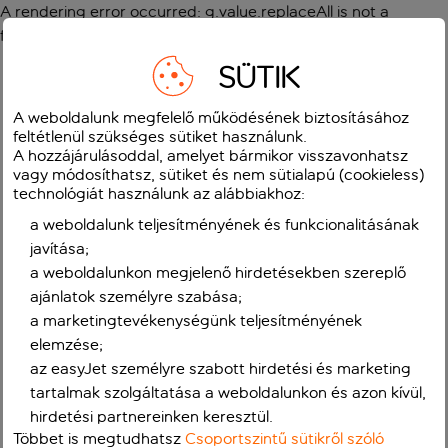
A rendering error occurred:
g.value.replaceAll is not a
function
.
SÜTIK
A weboldalunk megfelelő működésének biztosításához
feltétlenül szükséges sütiket használunk.
A hozzájárulásoddal, amelyet bármikor visszavonhatsz
vagy módosíthatsz, sütiket és nem sütialapú (cookieless)
technológiát használunk az alábbiakhoz:
a weboldalunk teljesítményének és funkcionalitásának
javítása;
a weboldalunkon megjelenő hirdetésekben szereplő
ajánlatok személyre szabása;
a marketingtevékenységünk teljesítményének
elemzése;
az easyJet személyre szabott hirdetési és marketing
tartalmak szolgáltatása a weboldalunkon és azon kívül,
hirdetési partnereinken keresztül.
Többet is megtudhatsz
Csoportszintű sütikről szóló