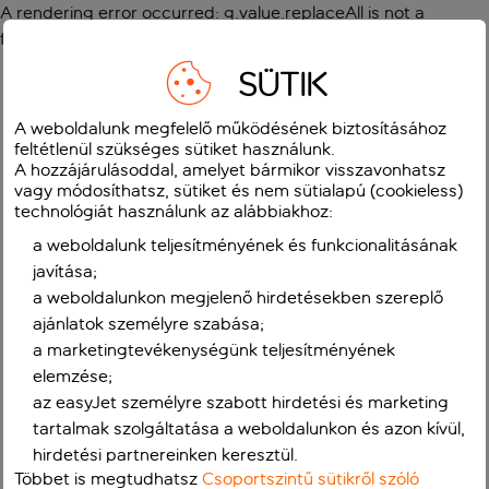
A rendering error occurred:
g.value.replaceAll is not a
function
.
SÜTIK
A weboldalunk megfelelő működésének biztosításához
feltétlenül szükséges sütiket használunk.
A hozzájárulásoddal, amelyet bármikor visszavonhatsz
vagy módosíthatsz, sütiket és nem sütialapú (cookieless)
technológiát használunk az alábbiakhoz:
a weboldalunk teljesítményének és funkcionalitásának
javítása;
a weboldalunkon megjelenő hirdetésekben szereplő
ajánlatok személyre szabása;
a marketingtevékenységünk teljesítményének
elemzése;
az easyJet személyre szabott hirdetési és marketing
tartalmak szolgáltatása a weboldalunkon és azon kívül,
hirdetési partnereinken keresztül.
Többet is megtudhatsz
Csoportszintű sütikről szóló