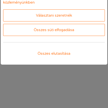
közleményünkben
Választani szeretnék
Összes süti elfogadása
Összes elutasítása