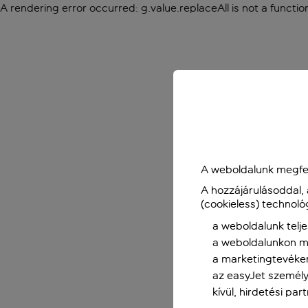
A rendering error occurred:
g.value.replaceAll is not a functio
A weboldalunk megfel
A hozzájárulásoddal,
(cookieless) technoló
a weboldalunk telje
a weboldalunkon me
a marketingtevéke
az easyJet személy
kívül, hirdetési par