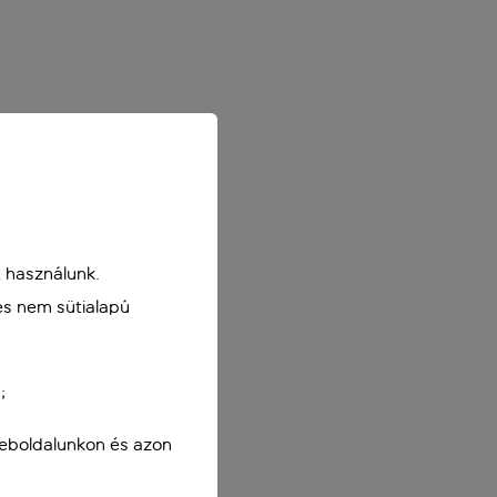
 használunk.
és nem sütialapú
;
weboldalunkon és azon