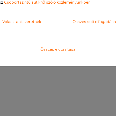
sz
Csoportszintű sütikről szóló közleményünkben
Választani szeretnék
Összes süti elfogadása
Összes elutasítása