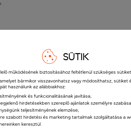
n
.
SÜTIK
elő működésének biztosításához feltétlenül szükséges sütiket
 amelyet bármikor visszavonhatsz vagy módosíthatsz, sütiket 
giát használunk az alábbiakhoz:
sítményének és funkcionalitásának javítása;
gjelenő hirdetésekben szereplő ajánlatok személyre szabása
nységünk teljesítményének elemzése;
re szabott hirdetési és marketing tartalmak szolgáltatása a 
tnereinken keresztül.