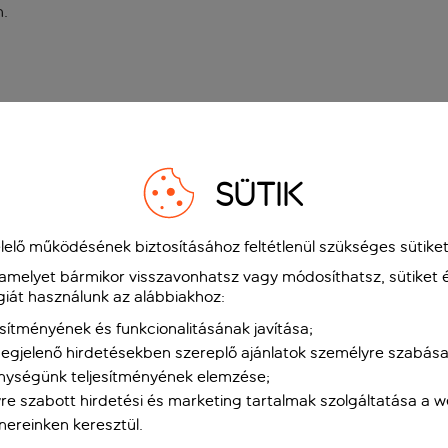
n
.
SÜTIK
elő működésének biztosításához feltétlenül szükséges sütiket
 amelyet bármikor visszavonhatsz vagy módosíthatsz, sütiket 
giát használunk az alábbiakhoz:
sítményének és funkcionalitásának javítása;
gjelenő hirdetésekben szereplő ajánlatok személyre szabása
nységünk teljesítményének elemzése;
re szabott hirdetési és marketing tartalmak szolgáltatása a 
tnereinken keresztül.