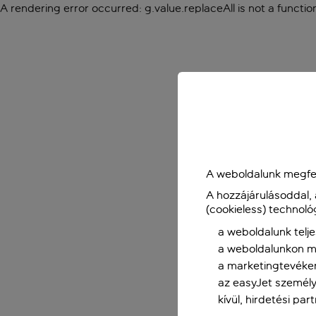
A rendering error occurred:
g.value.replaceAll is not a functio
A weboldalunk megfel
A hozzájárulásoddal,
(cookieless) technoló
a weboldalunk telje
a weboldalunkon me
a marketingtevéke
az easyJet személy
kívül, hirdetési par