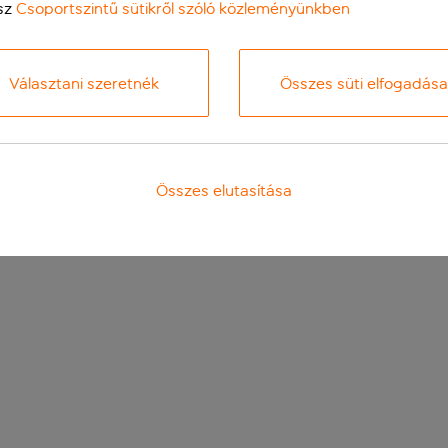
sz
Csoportszintű sütikről szóló közleményünkben
Választani szeretnék
Összes süti elfogadása
Összes elutasítása