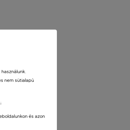
 használunk.
és nem sütialapú
;
weboldalunkon és azon