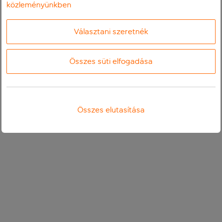
közleményünkben
Választani szeretnék
Összes süti elfogadása
Összes elutasítása