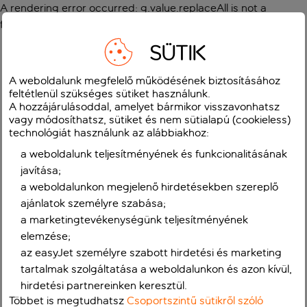
A rendering error occurred:
g.value.replaceAll is not a
function
.
SÜTIK
A weboldalunk megfelelő működésének biztosításához
feltétlenül szükséges sütiket használunk.
A hozzájárulásoddal, amelyet bármikor visszavonhatsz
vagy módosíthatsz, sütiket és nem sütialapú (cookieless)
technológiát használunk az alábbiakhoz:
a weboldalunk teljesítményének és funkcionalitásának
javítása;
a weboldalunkon megjelenő hirdetésekben szereplő
ajánlatok személyre szabása;
a marketingtevékenységünk teljesítményének
elemzése;
az easyJet személyre szabott hirdetési és marketing
tartalmak szolgáltatása a weboldalunkon és azon kívül,
hirdetési partnereinken keresztül.
Többet is megtudhatsz
Csoportszintű sütikről szóló