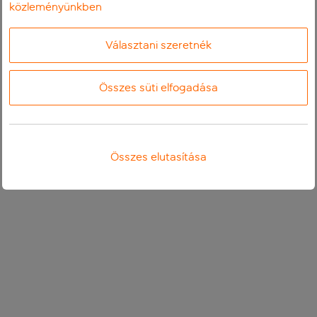
közleményünkben
Választani szeretnék
Összes süti elfogadása
Összes elutasítása