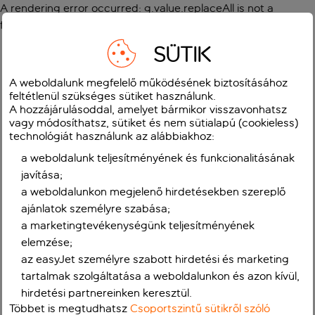
A rendering error occurred:
g.value.replaceAll is not a
function
.
SÜTIK
A weboldalunk megfelelő működésének biztosításához
feltétlenül szükséges sütiket használunk.
A hozzájárulásoddal, amelyet bármikor visszavonhatsz
vagy módosíthatsz, sütiket és nem sütialapú (cookieless)
technológiát használunk az alábbiakhoz:
a weboldalunk teljesítményének és funkcionalitásának
javítása;
a weboldalunkon megjelenő hirdetésekben szereplő
ajánlatok személyre szabása;
a marketingtevékenységünk teljesítményének
elemzése;
az easyJet személyre szabott hirdetési és marketing
tartalmak szolgáltatása a weboldalunkon és azon kívül,
hirdetési partnereinken keresztül.
Többet is megtudhatsz
Csoportszintű sütikről szóló