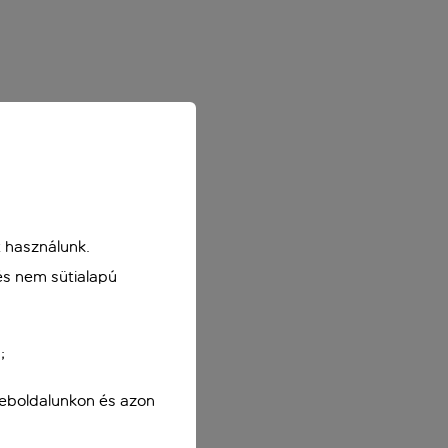
 használunk.
és nem sütialapú
;
weboldalunkon és azon