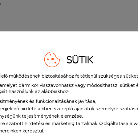
n
.
SÜTIK
elő működésének biztosításához feltétlenül szükséges sütiket
 amelyet bármikor visszavonhatsz vagy módosíthatsz, sütiket 
giát használunk az alábbiakhoz:
sítményének és funkcionalitásának javítása;
gjelenő hirdetésekben szereplő ajánlatok személyre szabása
nységünk teljesítményének elemzése;
re szabott hirdetési és marketing tartalmak szolgáltatása a 
tnereinken keresztül.