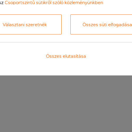
sz
Csoportszintű sütikről szóló közleményünkben
Választani szeretnék
Összes süti elfogadása
Összes elutasítása