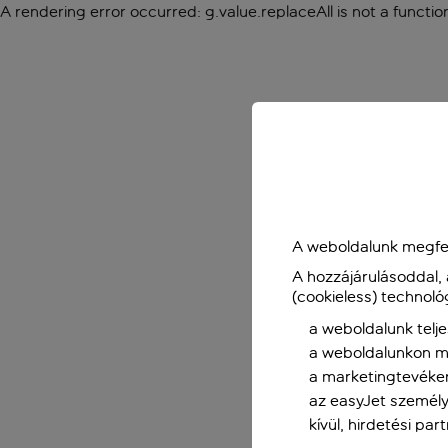
A rendering error occurred:
g.value.replaceAll is not a functio
A weboldalunk megfel
A hozzájárulásoddal,
(cookieless) technoló
a weboldalunk telje
a weboldalunkon me
a marketingtevéke
az easyJet személy
kívül, hirdetési par