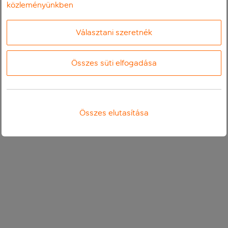
közleményünkben
Választani szeretnék
Összes süti elfogadása
Összes elutasítása