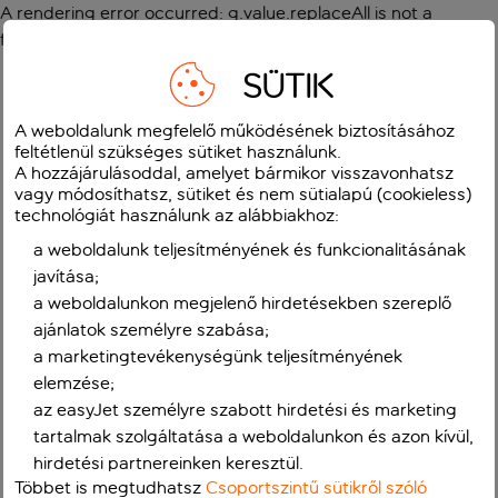
A rendering error occurred:
g.value.replaceAll is not a
function
.
SÜTIK
A weboldalunk megfelelő működésének biztosításához
feltétlenül szükséges sütiket használunk.
A hozzájárulásoddal, amelyet bármikor visszavonhatsz
vagy módosíthatsz, sütiket és nem sütialapú (cookieless)
technológiát használunk az alábbiakhoz:
a weboldalunk teljesítményének és funkcionalitásának
javítása;
a weboldalunkon megjelenő hirdetésekben szereplő
ajánlatok személyre szabása;
a marketingtevékenységünk teljesítményének
elemzése;
az easyJet személyre szabott hirdetési és marketing
tartalmak szolgáltatása a weboldalunkon és azon kívül,
hirdetési partnereinken keresztül.
Többet is megtudhatsz
Csoportszintű sütikről szóló