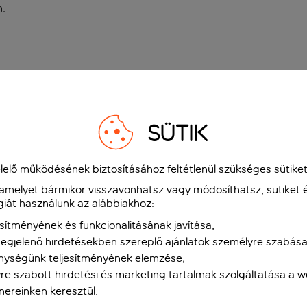
n
.
SÜTIK
elő működésének biztosításához feltétlenül szükséges sütiket
 amelyet bármikor visszavonhatsz vagy módosíthatsz, sütiket 
giát használunk az alábbiakhoz:
sítményének és funkcionalitásának javítása;
gjelenő hirdetésekben szereplő ajánlatok személyre szabása
nységünk teljesítményének elemzése;
re szabott hirdetési és marketing tartalmak szolgáltatása a 
tnereinken keresztül.