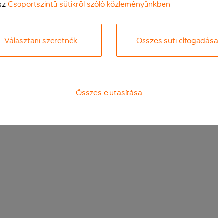
sz
Csoportszintű sütikről szóló közleményünkben
Választani szeretnék
Összes süti elfogadása
Összes elutasítása