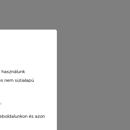
 használunk.
és nem sütialapú
;
weboldalunkon és azon