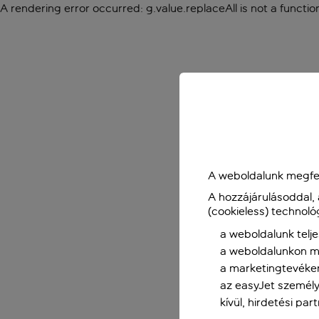
A rendering error occurred:
g.value.replaceAll is not a functio
A weboldalunk megfel
A hozzájárulásoddal,
(cookieless) technoló
a weboldalunk telje
a weboldalunkon me
a marketingtevéke
az easyJet személy
kívül, hirdetési par