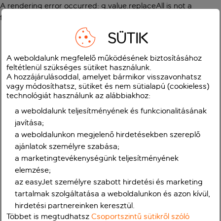
A rendering error occurred:
g.value.replaceAll is not a
function
.
SÜTIK
A weboldalunk megfelelő működésének biztosításához
feltétlenül szükséges sütiket használunk.
A hozzájárulásoddal, amelyet bármikor visszavonhatsz
vagy módosíthatsz, sütiket és nem sütialapú (cookieless)
technológiát használunk az alábbiakhoz:
a weboldalunk teljesítményének és funkcionalitásának
javítása;
a weboldalunkon megjelenő hirdetésekben szereplő
ajánlatok személyre szabása;
a marketingtevékenységünk teljesítményének
elemzése;
az easyJet személyre szabott hirdetési és marketing
tartalmak szolgáltatása a weboldalunkon és azon kívül,
hirdetési partnereinken keresztül.
Többet is megtudhatsz
Csoportszintű sütikről szóló