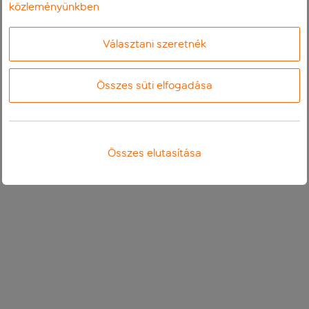
közleményünkben
Választani szeretnék
Összes süti elfogadása
Összes elutasítása