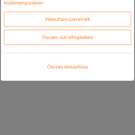
közleményünkben
Választani szeretnék
Összes süti elfogadása
Összes elutasítása