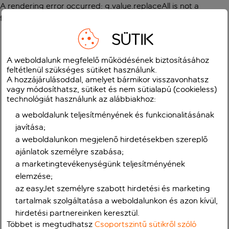
A rendering error occurred:
g.value.replaceAll is not a
function
.
SÜTIK
A weboldalunk megfelelő működésének biztosításához
feltétlenül szükséges sütiket használunk.
A hozzájárulásoddal, amelyet bármikor visszavonhatsz
vagy módosíthatsz, sütiket és nem sütialapú (cookieless)
technológiát használunk az alábbiakhoz:
a weboldalunk teljesítményének és funkcionalitásának
javítása;
a weboldalunkon megjelenő hirdetésekben szereplő
ajánlatok személyre szabása;
a marketingtevékenységünk teljesítményének
elemzése;
az easyJet személyre szabott hirdetési és marketing
tartalmak szolgáltatása a weboldalunkon és azon kívül,
hirdetési partnereinken keresztül.
Többet is megtudhatsz
Csoportszintű sütikről szóló