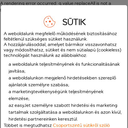
A rendering error occurred:
g.value.replaceAll is not a
function
.
SÜTIK
A weboldalunk megfelelő működésének biztosításához
feltétlenül szükséges sütiket használunk.
A hozzájárulásoddal, amelyet bármikor visszavonhatsz
vagy módosíthatsz, sütiket és nem sütialapú (cookieless)
technológiát használunk az alábbiakhoz:
a weboldalunk teljesítményének és funkcionalitásának
javítása;
a weboldalunkon megjelenő hirdetésekben szereplő
ajánlatok személyre szabása;
a marketingtevékenységünk teljesítményének
elemzése;
az easyJet személyre szabott hirdetési és marketing
tartalmak szolgáltatása a weboldalunkon és azon kívül,
hirdetési partnereinken keresztül.
Többet is megtudhatsz
Csoportszintű sütikről szóló