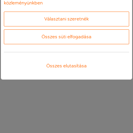
közleményünkben
Választani szeretnék
Összes süti elfogadása
Összes elutasítása