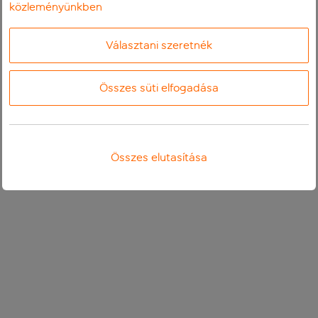
közleményünkben
Választani szeretnék
Összes süti elfogadása
Összes elutasítása