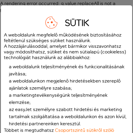
A rendering error occurred:
g.value.replaceAll is not a
function
.
SÜTIK
A weboldalunk megfelelő működésének biztosításához
feltétlenül szükséges sütiket használunk.
A hozzájárulásoddal, amelyet bármikor visszavonhatsz
vagy módosíthatsz, sütiket és nem sütialapú (cookieless)
technológiát használunk az alábbiakhoz:
a weboldalunk teljesítményének és funkcionalitásának
javítása;
a weboldalunkon megjelenő hirdetésekben szereplő
ajánlatok személyre szabása;
a marketingtevékenységünk teljesítményének
elemzése;
az easyJet személyre szabott hirdetési és marketing
tartalmak szolgáltatása a weboldalunkon és azon kívül,
hirdetési partnereinken keresztül.
Többet is megtudhatsz
Csoportszintű sütikről szóló