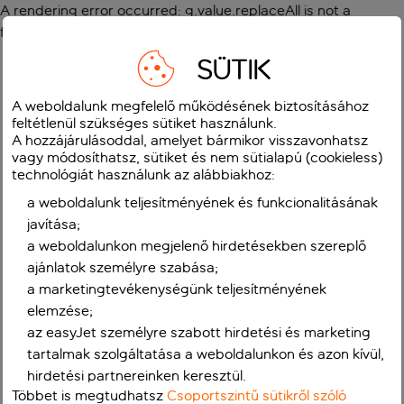
A rendering error occurred:
g.value.replaceAll is not a
function
.
SÜTIK
A weboldalunk megfelelő működésének biztosításához
feltétlenül szükséges sütiket használunk.
A hozzájárulásoddal, amelyet bármikor visszavonhatsz
vagy módosíthatsz, sütiket és nem sütialapú (cookieless)
technológiát használunk az alábbiakhoz:
a weboldalunk teljesítményének és funkcionalitásának
javítása;
a weboldalunkon megjelenő hirdetésekben szereplő
ajánlatok személyre szabása;
a marketingtevékenységünk teljesítményének
elemzése;
az easyJet személyre szabott hirdetési és marketing
tartalmak szolgáltatása a weboldalunkon és azon kívül,
hirdetési partnereinken keresztül.
Többet is megtudhatsz
Csoportszintű sütikről szóló