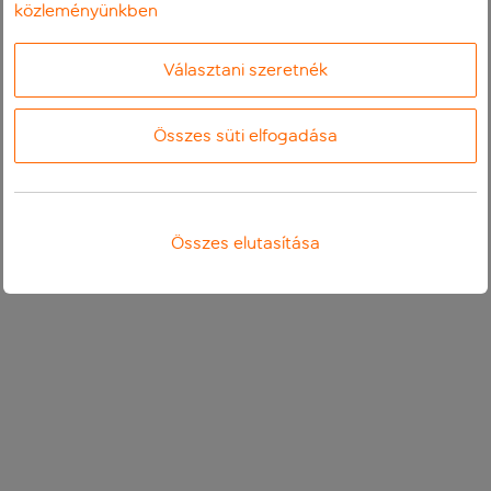
közleményünkben
Választani szeretnék
Összes süti elfogadása
Összes elutasítása