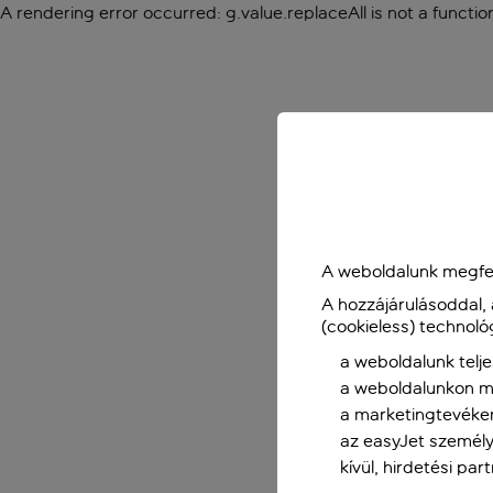
A rendering error occurred:
g.value.replaceAll is not a functio
A weboldalunk megfel
A hozzájárulásoddal,
(cookieless) technoló
a weboldalunk telje
a weboldalunkon me
a marketingtevéke
az easyJet személy
kívül, hirdetési par