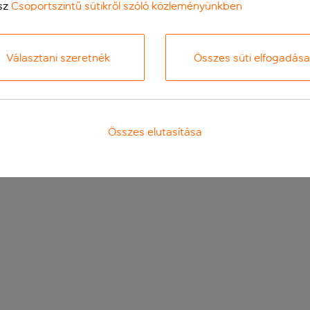
sz
Csoportszintű sütikről szóló közleményünkben
Választani szeretnék
Összes süti elfogadása
Összes elutasítása