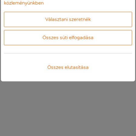
közleményünkben
Választani szeretnék
Összes süti elfogadása
Összes elutasítása