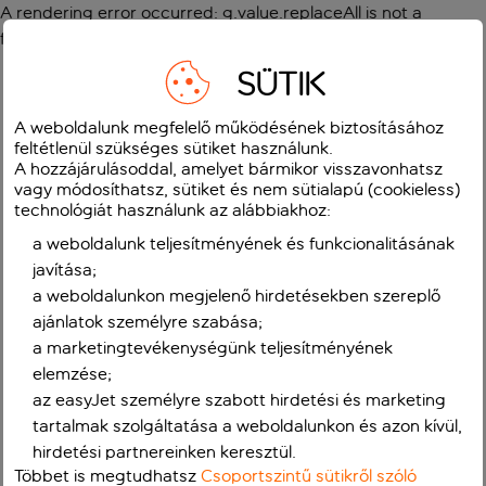
A rendering error occurred:
g.value.replaceAll is not a
function
.
SÜTIK
A weboldalunk megfelelő működésének biztosításához
feltétlenül szükséges sütiket használunk.
A hozzájárulásoddal, amelyet bármikor visszavonhatsz
vagy módosíthatsz, sütiket és nem sütialapú (cookieless)
technológiát használunk az alábbiakhoz:
a weboldalunk teljesítményének és funkcionalitásának
javítása;
a weboldalunkon megjelenő hirdetésekben szereplő
ajánlatok személyre szabása;
a marketingtevékenységünk teljesítményének
elemzése;
az easyJet személyre szabott hirdetési és marketing
tartalmak szolgáltatása a weboldalunkon és azon kívül,
hirdetési partnereinken keresztül.
Többet is megtudhatsz
Csoportszintű sütikről szóló