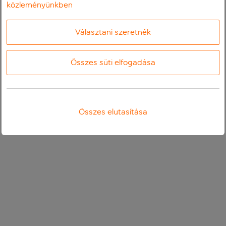
közleményünkben
Választani szeretnék
Összes süti elfogadása
Összes elutasítása