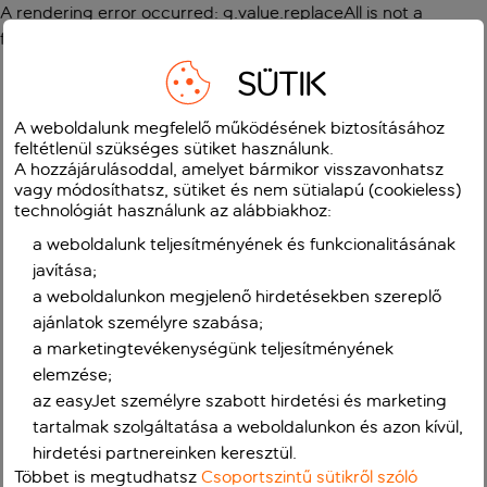
A rendering error occurred:
g.value.replaceAll is not a
function
.
SÜTIK
A weboldalunk megfelelő működésének biztosításához
feltétlenül szükséges sütiket használunk.
A hozzájárulásoddal, amelyet bármikor visszavonhatsz
vagy módosíthatsz, sütiket és nem sütialapú (cookieless)
technológiát használunk az alábbiakhoz:
a weboldalunk teljesítményének és funkcionalitásának
javítása;
a weboldalunkon megjelenő hirdetésekben szereplő
ajánlatok személyre szabása;
a marketingtevékenységünk teljesítményének
elemzése;
az easyJet személyre szabott hirdetési és marketing
tartalmak szolgáltatása a weboldalunkon és azon kívül,
hirdetési partnereinken keresztül.
Többet is megtudhatsz
Csoportszintű sütikről szóló