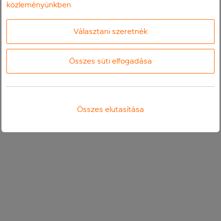
közleményünkben
Választani szeretnék
Összes süti elfogadása
Összes elutasítása