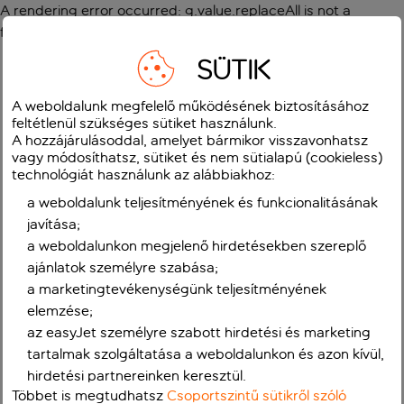
A rendering error occurred:
g.value.replaceAll is not a
function
.
SÜTIK
A weboldalunk megfelelő működésének biztosításához
feltétlenül szükséges sütiket használunk.
A hozzájárulásoddal, amelyet bármikor visszavonhatsz
vagy módosíthatsz, sütiket és nem sütialapú (cookieless)
technológiát használunk az alábbiakhoz:
a weboldalunk teljesítményének és funkcionalitásának
javítása;
a weboldalunkon megjelenő hirdetésekben szereplő
ajánlatok személyre szabása;
a marketingtevékenységünk teljesítményének
elemzése;
az easyJet személyre szabott hirdetési és marketing
tartalmak szolgáltatása a weboldalunkon és azon kívül,
hirdetési partnereinken keresztül.
Többet is megtudhatsz
Csoportszintű sütikről szóló