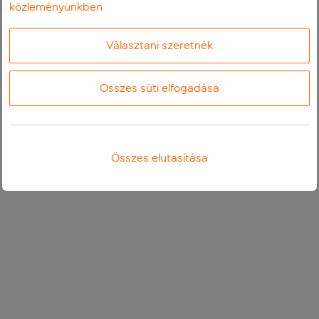
közleményünkben
Választani szeretnék
Összes süti elfogadása
Összes elutasítása