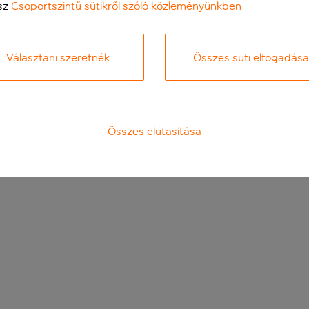
sz
Csoportszintű sütikről szóló közleményünkben
Választani szeretnék
Összes süti elfogadása
Összes elutasítása