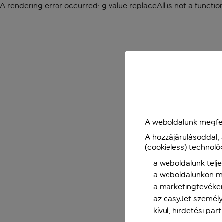
A rendering error occurred:
g.value.replaceAll is not a functio
A weboldalunk megfel
A hozzájárulásoddal,
(cookieless) technoló
a weboldalunk telje
a weboldalunkon me
a marketingtevéke
az easyJet személy
kívül, hirdetési par