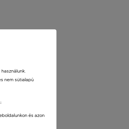
 használunk.
és nem sütialapú
;
weboldalunkon és azon