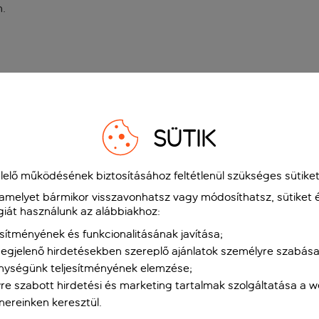
n
.
SÜTIK
elő működésének biztosításához feltétlenül szükséges sütiket
 amelyet bármikor visszavonhatsz vagy módosíthatsz, sütiket 
giát használunk az alábbiakhoz:
sítményének és funkcionalitásának javítása;
gjelenő hirdetésekben szereplő ajánlatok személyre szabása
nységünk teljesítményének elemzése;
re szabott hirdetési és marketing tartalmak szolgáltatása a 
tnereinken keresztül.