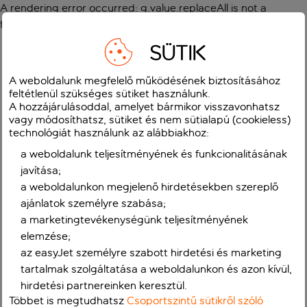
A rendering error occurred:
g.value.replaceAll is not a
function
.
SÜTIK
A weboldalunk megfelelő működésének biztosításához
feltétlenül szükséges sütiket használunk.
A hozzájárulásoddal, amelyet bármikor visszavonhatsz
vagy módosíthatsz, sütiket és nem sütialapú (cookieless)
technológiát használunk az alábbiakhoz:
a weboldalunk teljesítményének és funkcionalitásának
javítása;
a weboldalunkon megjelenő hirdetésekben szereplő
ajánlatok személyre szabása;
a marketingtevékenységünk teljesítményének
elemzése;
az easyJet személyre szabott hirdetési és marketing
tartalmak szolgáltatása a weboldalunkon és azon kívül,
hirdetési partnereinken keresztül.
Többet is megtudhatsz
Csoportszintű sütikről szóló