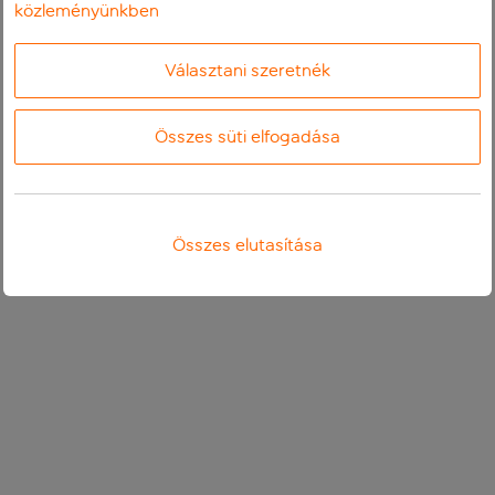
közleményünkben
Választani szeretnék
Összes süti elfogadása
Összes elutasítása