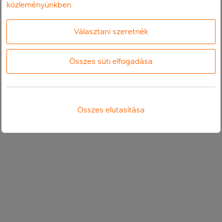
közleményünkben
Választani szeretnék
Összes süti elfogadása
Összes elutasítása