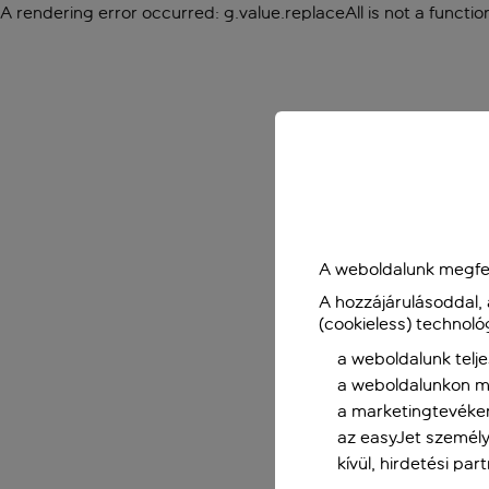
A rendering error occurred:
g.value.replaceAll is not a functio
A weboldalunk megfel
A hozzájárulásoddal,
(cookieless) technoló
a weboldalunk telje
a weboldalunkon me
a marketingtevéke
az easyJet személy
kívül, hirdetési par