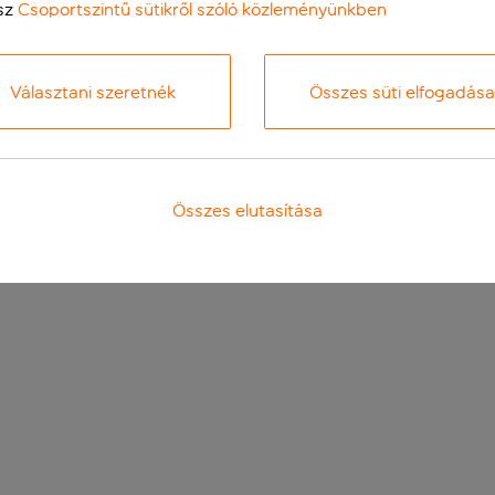
sz
Csoportszintű sütikről szóló közleményünkben
Választani szeretnék
Összes süti elfogadása
Összes elutasítása