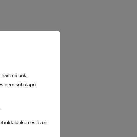
 használunk.
és nem sütialapú
;
weboldalunkon és azon