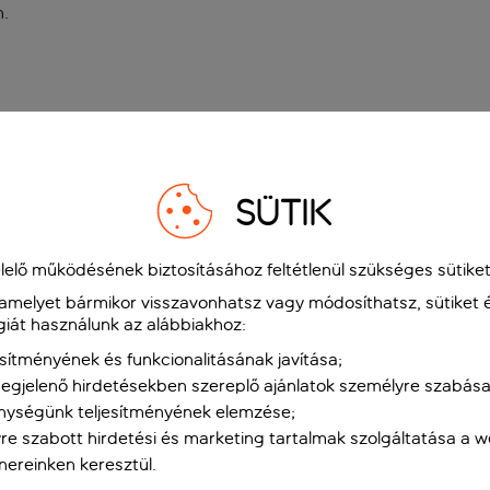
n
.
SÜTIK
elő működésének biztosításához feltétlenül szükséges sütiket
 amelyet bármikor visszavonhatsz vagy módosíthatsz, sütiket 
giát használunk az alábbiakhoz:
sítményének és funkcionalitásának javítása;
gjelenő hirdetésekben szereplő ajánlatok személyre szabása
nységünk teljesítményének elemzése;
re szabott hirdetési és marketing tartalmak szolgáltatása a 
tnereinken keresztül.