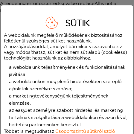
A rendering error occurred:
g.value.replaceAll is not a
function
.
SÜTIK
A weboldalunk megfelelő működésének biztosításához
feltétlenül szükséges sütiket használunk.
A hozzájárulásoddal, amelyet bármikor visszavonhatsz
vagy módosíthatsz, sütiket és nem sütialapú (cookieless)
technológiát használunk az alábbiakhoz:
a weboldalunk teljesítményének és funkcionalitásának
javítása;
a weboldalunkon megjelenő hirdetésekben szereplő
ajánlatok személyre szabása;
a marketingtevékenységünk teljesítményének
elemzése;
az easyJet személyre szabott hirdetési és marketing
tartalmak szolgáltatása a weboldalunkon és azon kívül,
hirdetési partnereinken keresztül.
Többet is megtudhatsz
Csoportszintű sütikről szóló