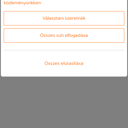
közleményünkben
Választani szeretnék
Összes süti elfogadása
Összes elutasítása