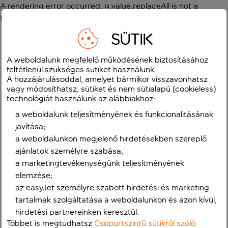
A rendering error occurred:
g.value.replaceAll is not a
function
.
SÜTIK
A weboldalunk megfelelő működésének biztosításához
feltétlenül szükséges sütiket használunk.
A hozzájárulásoddal, amelyet bármikor visszavonhatsz
vagy módosíthatsz, sütiket és nem sütialapú (cookieless)
technológiát használunk az alábbiakhoz:
a weboldalunk teljesítményének és funkcionalitásának
javítása;
a weboldalunkon megjelenő hirdetésekben szereplő
ajánlatok személyre szabása;
a marketingtevékenységünk teljesítményének
elemzése;
az easyJet személyre szabott hirdetési és marketing
tartalmak szolgáltatása a weboldalunkon és azon kívül,
hirdetési partnereinken keresztül.
Többet is megtudhatsz
Csoportszintű sütikről szóló