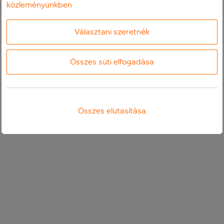
közleményünkben
Választani szeretnék
Összes süti elfogadása
Összes elutasítása