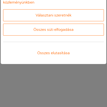
közleményünkben
Választani szeretnék
Összes süti elfogadása
Összes elutasítása