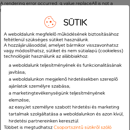
A rendering error occurred:
g.value.replaceAll is not a
function
.
SÜTIK
A weboldalunk megfelelő működésének biztosításához
feltétlenül szükséges sütiket használunk.
A hozzájárulásoddal, amelyet bármikor visszavonhatsz
vagy módosíthatsz, sütiket és nem sütialapú (cookieless)
technológiát használunk az alábbiakhoz:
a weboldalunk teljesítményének és funkcionalitásának
javítása;
a weboldalunkon megjelenő hirdetésekben szereplő
ajánlatok személyre szabása;
a marketingtevékenységünk teljesítményének
elemzése;
az easyJet személyre szabott hirdetési és marketing
tartalmak szolgáltatása a weboldalunkon és azon kívül,
hirdetési partnereinken keresztül.
Többet is megtudhatsz
Csoportszintű sütikről szóló