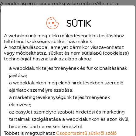
A rendering error occurred:
g.value.replaceAll is not a
function
.
SÜTIK
A weboldalunk megfelelő működésének biztosításához
feltétlenül szükséges sütiket használunk.
A hozzájárulásoddal, amelyet bármikor visszavonhatsz
vagy módosíthatsz, sütiket és nem sütialapú (cookieless)
technológiát használunk az alábbiakhoz:
a weboldalunk teljesítményének és funkcionalitásának
javítása;
a weboldalunkon megjelenő hirdetésekben szereplő
ajánlatok személyre szabása;
a marketingtevékenységünk teljesítményének
elemzése;
az easyJet személyre szabott hirdetési és marketing
tartalmak szolgáltatása a weboldalunkon és azon kívül,
hirdetési partnereinken keresztül.
Többet is megtudhatsz
Csoportszintű sütikről szóló