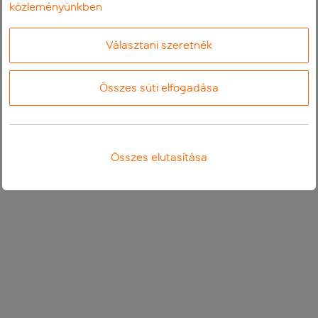
közleményünkben
Választani szeretnék
Összes süti elfogadása
Összes elutasítása