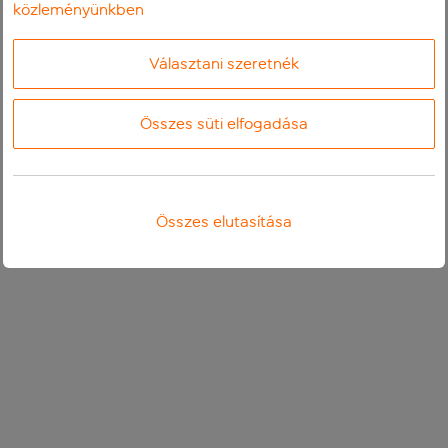
közleményünkben
Választani szeretnék
Összes süti elfogadása
Összes elutasítása