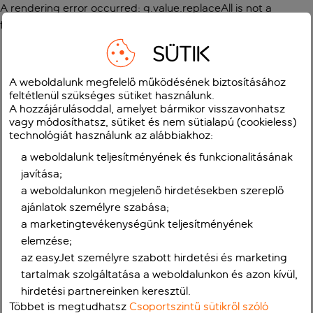
A rendering error occurred:
g.value.replaceAll is not a
function
.
SÜTIK
A weboldalunk megfelelő működésének biztosításához
feltétlenül szükséges sütiket használunk.
A hozzájárulásoddal, amelyet bármikor visszavonhatsz
vagy módosíthatsz, sütiket és nem sütialapú (cookieless)
technológiát használunk az alábbiakhoz:
a weboldalunk teljesítményének és funkcionalitásának
javítása;
a weboldalunkon megjelenő hirdetésekben szereplő
ajánlatok személyre szabása;
a marketingtevékenységünk teljesítményének
elemzése;
az easyJet személyre szabott hirdetési és marketing
tartalmak szolgáltatása a weboldalunkon és azon kívül,
hirdetési partnereinken keresztül.
Többet is megtudhatsz
Csoportszintű sütikről szóló