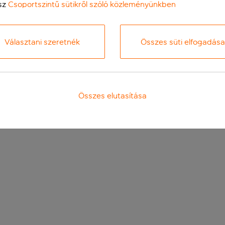
sz
Csoportszintű sütikről szóló közleményünkben
Választani szeretnék
Összes süti elfogadása
Összes elutasítása