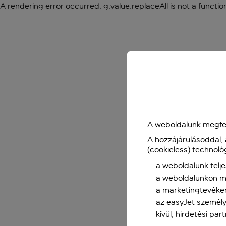
A rendering error occurred:
g.value.replaceAll is not a functio
A weboldalunk megfel
A hozzájárulásoddal,
(cookieless) technoló
a weboldalunk telje
a weboldalunkon me
a marketingtevéke
az easyJet személy
kívül, hirdetési par