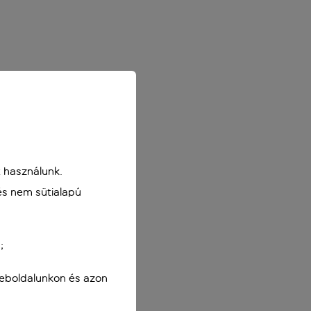
 használunk.
és nem sütialapú
;
weboldalunkon és azon