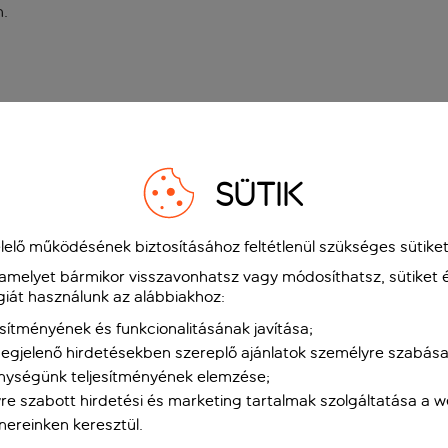
n
.
SÜTIK
elő működésének biztosításához feltétlenül szükséges sütiket
 amelyet bármikor visszavonhatsz vagy módosíthatsz, sütiket 
giát használunk az alábbiakhoz:
sítményének és funkcionalitásának javítása;
gjelenő hirdetésekben szereplő ajánlatok személyre szabása
nységünk teljesítményének elemzése;
re szabott hirdetési és marketing tartalmak szolgáltatása a 
tnereinken keresztül.