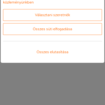
közleményünkben
Választani szeretnék
Összes süti elfogadása
Összes elutasítása