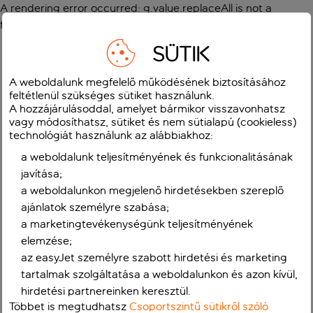
A rendering error occurred:
g.value.replaceAll is not a
function
.
SÜTIK
A weboldalunk megfelelő működésének biztosításához
feltétlenül szükséges sütiket használunk.
A hozzájárulásoddal, amelyet bármikor visszavonhatsz
vagy módosíthatsz, sütiket és nem sütialapú (cookieless)
technológiát használunk az alábbiakhoz:
a weboldalunk teljesítményének és funkcionalitásának
javítása;
a weboldalunkon megjelenő hirdetésekben szereplő
ajánlatok személyre szabása;
a marketingtevékenységünk teljesítményének
elemzése;
az easyJet személyre szabott hirdetési és marketing
tartalmak szolgáltatása a weboldalunkon és azon kívül,
hirdetési partnereinken keresztül.
Többet is megtudhatsz
Csoportszintű sütikről szóló