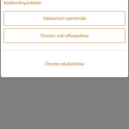
közleményünkben
Választani szeretnék
Összes süti elfogadása
Összes elutasítása