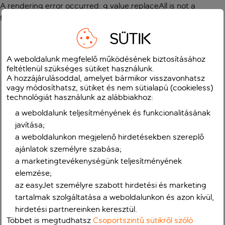
A rendering error occurred:
g.value.replaceAll is not a
function
.
SÜTIK
A weboldalunk megfelelő működésének biztosításához
feltétlenül szükséges sütiket használunk.
A hozzájárulásoddal, amelyet bármikor visszavonhatsz
vagy módosíthatsz, sütiket és nem sütialapú (cookieless)
technológiát használunk az alábbiakhoz:
a weboldalunk teljesítményének és funkcionalitásának
javítása;
a weboldalunkon megjelenő hirdetésekben szereplő
ajánlatok személyre szabása;
a marketingtevékenységünk teljesítményének
elemzése;
az easyJet személyre szabott hirdetési és marketing
tartalmak szolgáltatása a weboldalunkon és azon kívül,
hirdetési partnereinken keresztül.
Többet is megtudhatsz
Csoportszintű sütikről szóló