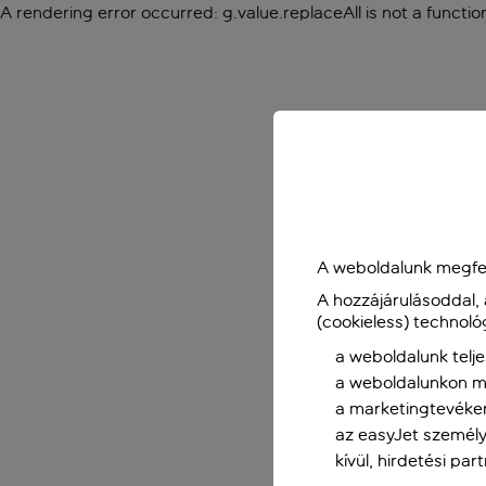
A rendering error occurred:
g.value.replaceAll is not a functio
A weboldalunk megfel
A hozzájárulásoddal,
(cookieless) technoló
a weboldalunk telje
a weboldalunkon me
a marketingtevéke
az easyJet személy
kívül, hirdetési par