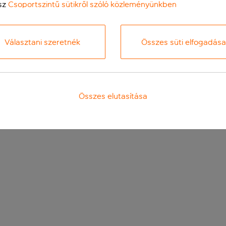
sz
Csoportszintű sütikről szóló közleményünkben
Választani szeretnék
Összes süti elfogadása
Összes elutasítása