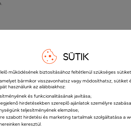
n
.
SÜTIK
elő működésének biztosításához feltétlenül szükséges sütiket
 amelyet bármikor visszavonhatsz vagy módosíthatsz, sütiket 
giát használunk az alábbiakhoz:
sítményének és funkcionalitásának javítása;
gjelenő hirdetésekben szereplő ajánlatok személyre szabása
nységünk teljesítményének elemzése;
re szabott hirdetési és marketing tartalmak szolgáltatása a 
tnereinken keresztül.