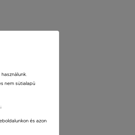
 használunk.
és nem sütialapú
;
weboldalunkon és azon