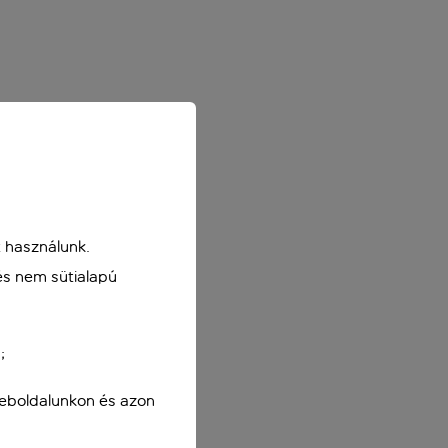
 használunk.
és nem sütialapú
;
weboldalunkon és azon