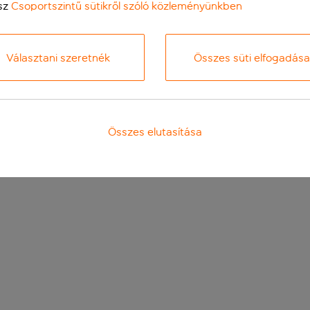
sz
Csoportszintű sütikről szóló közleményünkben
Választani szeretnék
Összes süti elfogadása
Összes elutasítása