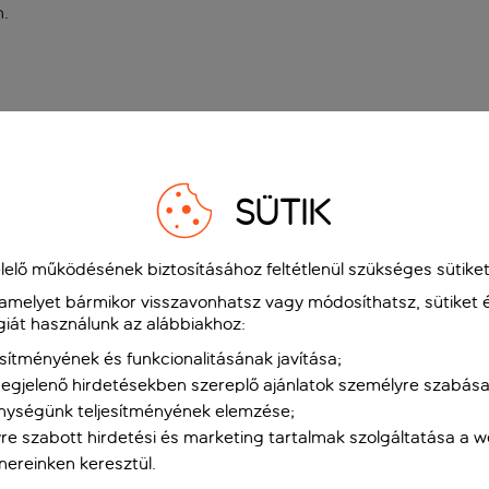
n
.
SÜTIK
elő működésének biztosításához feltétlenül szükséges sütiket
 amelyet bármikor visszavonhatsz vagy módosíthatsz, sütiket 
giát használunk az alábbiakhoz:
sítményének és funkcionalitásának javítása;
gjelenő hirdetésekben szereplő ajánlatok személyre szabása
nységünk teljesítményének elemzése;
re szabott hirdetési és marketing tartalmak szolgáltatása a 
tnereinken keresztül.