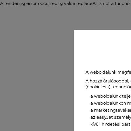
A rendering error occurred:
g.value.replaceAll is not a functio
A weboldalunk megfel
A hozzájárulásoddal,
(cookieless) technoló
a weboldalunk telje
a weboldalunkon me
a marketingtevéke
az easyJet személy
kívül, hirdetési par