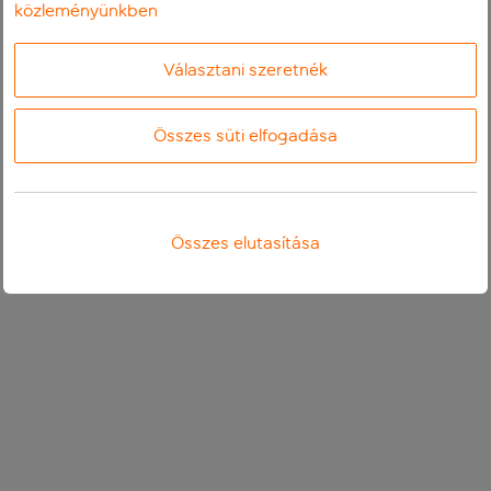
közleményünkben
Választani szeretnék
Összes süti elfogadása
Összes elutasítása