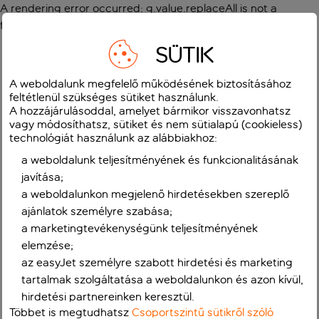
A rendering error occurred:
g.value.replaceAll is not a
function
.
SÜTIK
A weboldalunk megfelelő működésének biztosításához
feltétlenül szükséges sütiket használunk.
A hozzájárulásoddal, amelyet bármikor visszavonhatsz
vagy módosíthatsz, sütiket és nem sütialapú (cookieless)
technológiát használunk az alábbiakhoz:
a weboldalunk teljesítményének és funkcionalitásának
javítása;
a weboldalunkon megjelenő hirdetésekben szereplő
ajánlatok személyre szabása;
a marketingtevékenységünk teljesítményének
elemzése;
az easyJet személyre szabott hirdetési és marketing
tartalmak szolgáltatása a weboldalunkon és azon kívül,
hirdetési partnereinken keresztül.
Többet is megtudhatsz
Csoportszintű sütikről szóló