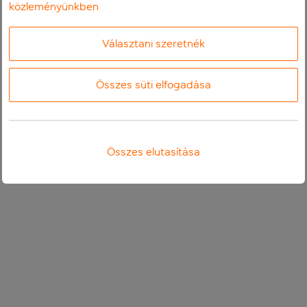
közleményünkben
Választani szeretnék
Összes süti elfogadása
Összes elutasítása