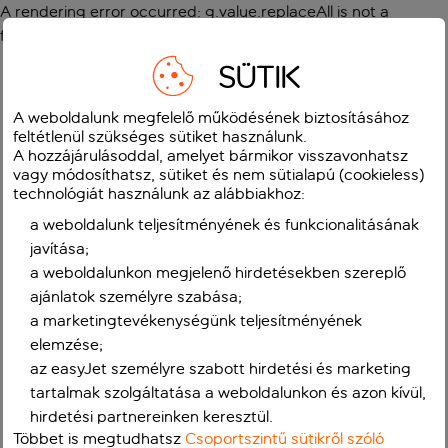
A rendering error occurred:
g.value.replaceAll is not a
function
.
SÜTIK
A weboldalunk megfelelő működésének biztosításához
feltétlenül szükséges sütiket használunk.
A hozzájárulásoddal, amelyet bármikor visszavonhatsz
vagy módosíthatsz, sütiket és nem sütialapú (cookieless)
technológiát használunk az alábbiakhoz:
a weboldalunk teljesítményének és funkcionalitásának
javítása;
a weboldalunkon megjelenő hirdetésekben szereplő
ajánlatok személyre szabása;
a marketingtevékenységünk teljesítményének
elemzése;
az easyJet személyre szabott hirdetési és marketing
tartalmak szolgáltatása a weboldalunkon és azon kívül,
hirdetési partnereinken keresztül.
Többet is megtudhatsz
Csoportszintű sütikről szóló