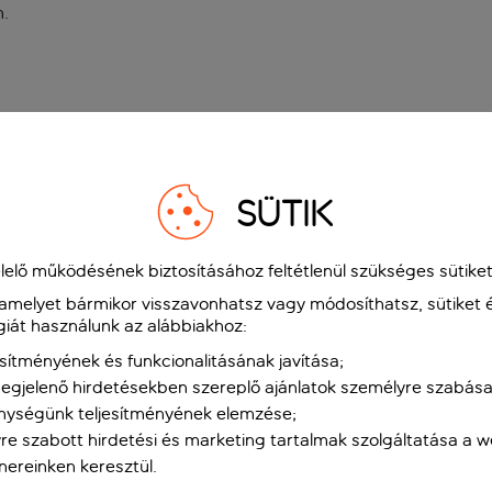
n
.
SÜTIK
elő működésének biztosításához feltétlenül szükséges sütiket
 amelyet bármikor visszavonhatsz vagy módosíthatsz, sütiket 
giát használunk az alábbiakhoz:
sítményének és funkcionalitásának javítása;
gjelenő hirdetésekben szereplő ajánlatok személyre szabása
nységünk teljesítményének elemzése;
re szabott hirdetési és marketing tartalmak szolgáltatása a 
tnereinken keresztül.