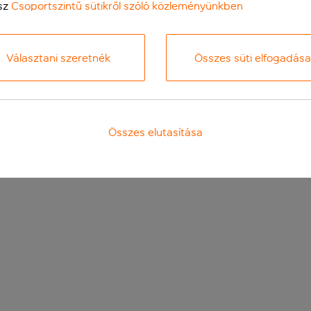
sz
Csoportszintű sütikről szóló közleményünkben
Választani szeretnék
Összes süti elfogadása
Összes elutasítása