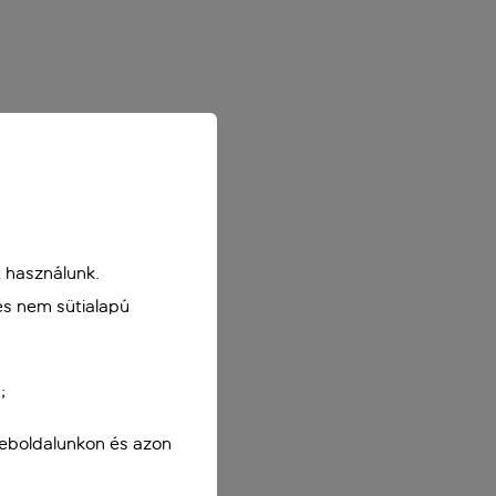
 használunk.
és nem sütialapú
;
weboldalunkon és azon