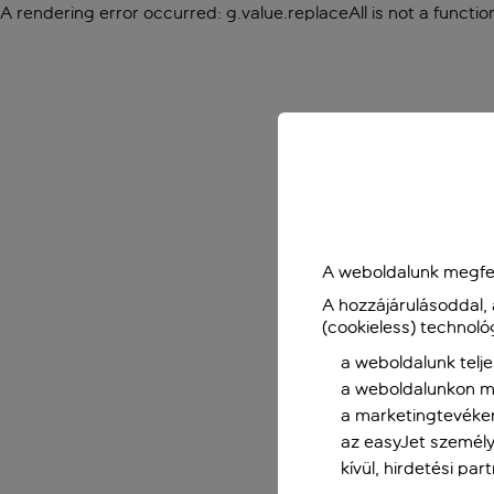
A rendering error occurred:
g.value.replaceAll is not a functio
A weboldalunk megfel
A hozzájárulásoddal,
(cookieless) technoló
a weboldalunk telje
a weboldalunkon me
a marketingtevéke
az easyJet személy
kívül, hirdetési par