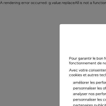
A rendering error occurred:
g.value.replaceAll is not a functio
Pour garantir le bon 
fonctionnement de no
Avec votre consentem
cookies et autres tec
améliorer les perfo
personnaliser les o
analyser nos perf
personnaliser les co
partenaires publicit