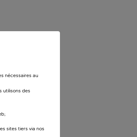
ies nécessaires au
 utilisons des
eb;
s sites tiers via nos