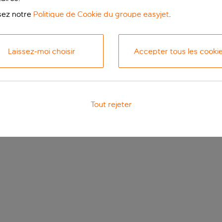
isez notre
Politique de Cookie du groupe easyjet
.
Laissez-moi choisir
Accepter tous les cooki
Tout rejeter