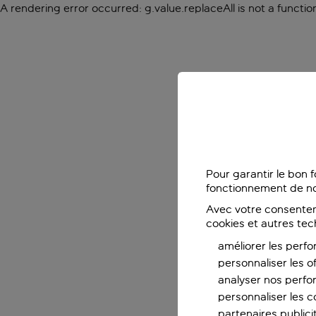
A rendering error occurred:
g.value.replaceAll is not a functio
Pour garantir le bon 
fonctionnement de no
Avec votre consentem
cookies et autres tec
améliorer les perfo
personnaliser les o
analyser nos perf
personnaliser les co
partenaires publicit