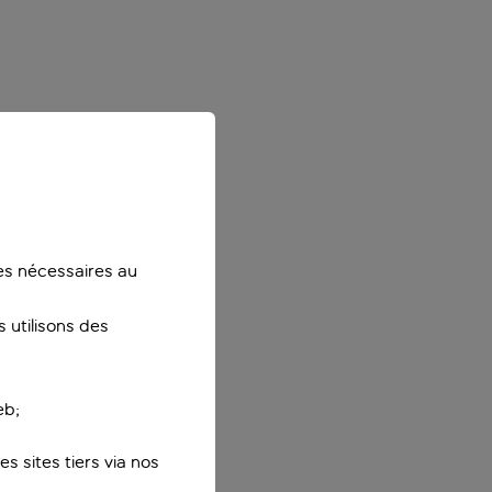
ies nécessaires au
 utilisons des
eb;
s sites tiers via nos