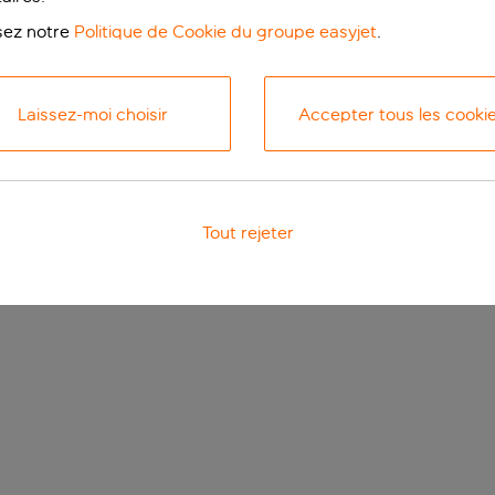
isez notre
Politique de Cookie du groupe easyjet
.
Laissez-moi choisir
Accepter tous les cooki
Tout rejeter