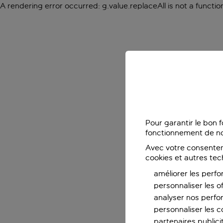
A rendering error occurred:
g.value.replaceAll is not a functio
Pour garantir le bon 
fonctionnement de no
Avec votre consentem
cookies et autres tec
améliorer les perfo
personnaliser les o
analyser nos perf
personnaliser les co
partenaires publicit