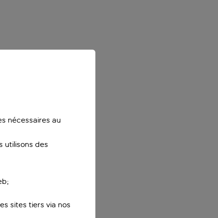
ies nécessaires au
 utilisons des
eb;
s sites tiers via nos