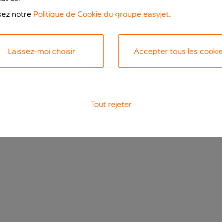
isez notre
Politique de Cookie du groupe easyjet
.
Laissez-moi choisir
Accepter tous les cooki
Tout rejeter