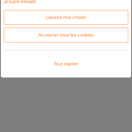
groupe easyjet
.
Laissez-moi choisir
Accepter tous les cookies
Tout rejeter