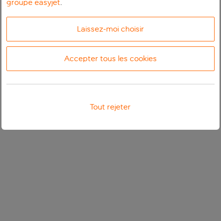
groupe easyjet
.
Laissez-moi choisir
Accepter tous les cookies
Tout rejeter